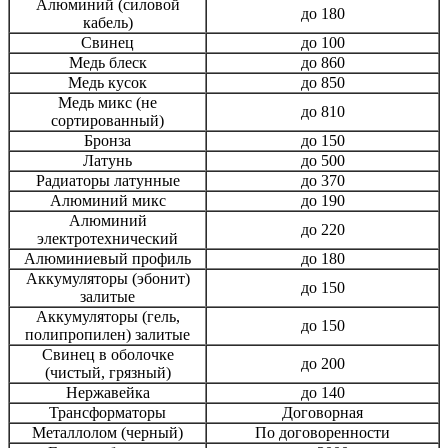
Алюминий (силовой
до 180
кабель)
Свинец
до 100
Медь блеск
до 860
Медь кусок
до 850
Медь микс (не
до 810
сортированный)
Бронза
до 150
Латунь
до 500
Радиаторы латунные
до 370
Алюминий микс
до 190
Алюминий
до 220
электротехнический
Алюминиевый профиль
до 180
Аккумуляторы (эбонит)
до 150
залитые
Аккумуляторы (гель,
до 150
полипропилен) залитые
Свинец в оболочке
до 200
(чистый, грязный)
Нержавейка
до 140
Трансформаторы
Договорная
Металлолом (черный)
По договоренности