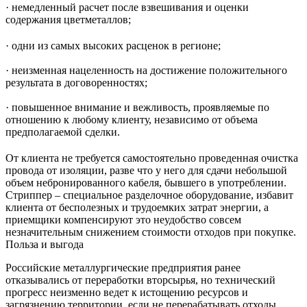
· немедленный расчет после взвешивания и оценки
содержания цветметаллов;
· одни из самых высоких расценок в регионе;
· неизменная нацеленность на достижение положительного
результата в договоренностях;
· повышенное внимание и вежливость, проявляемые по
отношению к любому клиенту, независимо от объема
предполагаемой сделки.
От клиента не требуется самостоятельно проведенная очистка
провода от изоляции, разве что у него для сдачи небольшой
объем небронированного кабеля, бывшего в употреблении.
Стриппер – специальное разделочное оборудование, избавит
клиента от бесполезных и трудоемких затрат энергии, а
приемщики компенсируют это неудобство совсем
незначительным снижением стоимости отходов при покупке.
Польза и выгода
Российские металлургические предприятия ранее
отказывались от переработки вторсырья, но технический
прогресс неизменно ведет к истощению ресурсов и
загрязнению территории, если не перерабатывать отходы.