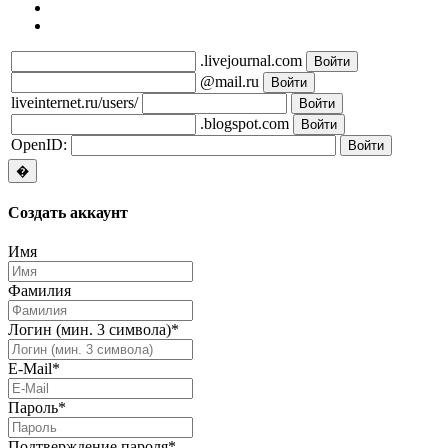
.livejournal.com
@mail.ru
liveinternet.ru/users/
.blogspot.com
OpenID:
�
Создать
аккаунт
Имя
Фамилия
Логин (мин. 3 символа)
*
E-Mail
*
Пароль
*
Подтверждение пароля
*