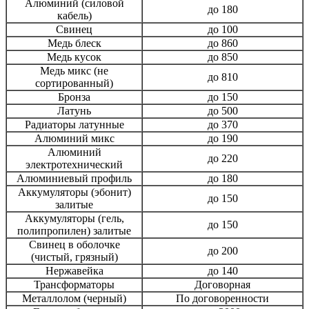
Алюминий (силовой
до 180
кабель)
Свинец
до 100
Медь блеск
до 860
Медь кусок
до 850
Медь микс (не
до 810
сортированный)
Бронза
до 150
Латунь
до 500
Радиаторы латунные
до 370
Алюминий микс
до 190
Алюминий
до 220
электротехнический
Алюминиевый профиль
до 180
Аккумуляторы (эбонит)
до 150
залитые
Аккумуляторы (гель,
до 150
полипропилен) залитые
Свинец в оболочке
до 200
(чистый, грязный)
Нержавейка
до 140
Трансформаторы
Договорная
Металлолом (черный)
По договоренности